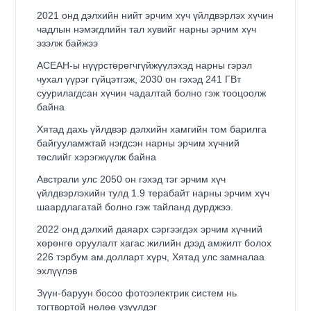
2021 онд дэлхийн нийт эрчим хүч үйлдвэрлэх хүчин
чадлын нэмэгдлийн тал хувийг нарны эрчим хүч
эзэлж байжээ
АСЕАН-ы нүүрстөрөгчгүйжүүлэхэд нарны гэрэл
чухал үүрэг гүйцэтгэж, 2030 он гэхэд 241 ГВт
суурилагдсан хүчин чадалтай болно гэж тооцоолж
байна
Хятад дахь үйлдвэр дэлхийн хамгийн том барилга
байгууламжтай нэгдсэн нарны эрчим хүчний
төслийг хэрэгжүүлж байна
Австрали улс 2050 он гэхэд тэг эрчим хүч
үйлдвэрлэхийн тулд 1.9 терабайт нарны эрчим хүч
шаардлагатай болно гэж тайланд дурджээ.
2022 онд дэлхий даяарх сэргээгдэх эрчим хүчний
хөрөнгө оруулалт хагас жилийн дээд амжилт болох
226 тэрбум ам.долларт хүрч, Хятад улс замналаа
эхлүүлэв
Зүүн-баруун босоо фотоэлектрик систем нь
тогтвортой нөлөө үзүүлдэг