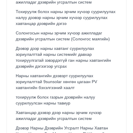
ажилладаг дээврийн угсралтын систем
Тохируулж болох нарны эрчим хүчээр суурилуулах
налуу дээвэр нарны эрчим хүчээр суурилуулах
хавтанцар дээврийн дэгээ
Солонгосын нарны эрчим хүчээр ажилладаг
дээврийн угсралтын систем (Солонгос маягийн)
Дээвэр дээр нарны хавтанг суурилуулах
зориулалттай нарны системийг давхар
тохируулгатай зэвэрдэггүй ган нарны хавтангийн
дээврийн дэгээгээр угсрах
Нарны хавтангийн дээвэрт суурилуулах
зориулалттай 9sunsolar хөнгөн цагаан PV
хавтангийн бэхэлгээний хаалт
тохируулж болох газрын дээврийн налуу
суурилуулсан нарны тавиур
Хавтанцар дээвэр дээр нарны эрчим хүчээр
ажилладаг дээврийн угсралтын систем
Дээвэр Нарны Дээврийн Угсралт Нарны Хавтан