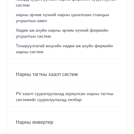
систем
нарны эрчим хүчний нарны цахилгаан станцын
угсралтын ажил
Хөдөө аж ахуйн нарны эрчим хүчний фермийн
угсралтын систем
Тохируулгатай өнцгийн хөдөө аж ахуйн фермийн
нарны систем
Нарны тагтны хаалт систем
PV хаалт суурилуулахад зориулсан нарны тагтны
системийг суурилуулахад хялбар
Нарны инвертер