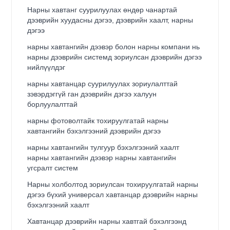
Нарны хавтанг суурилуулах өндөр чанартай
дээврийн хуудасны дэгээ, дээврийн хаалт, нарны
дэгээ
нарны хавтангийн дээвэр болон нарны компани нь
нарны дээврийн системд зориулсан дээврийн дэгээ
нийлүүлдэг
нарны хавтанцар суурилуулах зориулалттай
зэвэрдэггүй ган дээврийн дэгээ халуун
борлуулалттай
нарны фотоволтайк тохируулгатай нарны
хавтангийн бэхэлгээний дээврийн дэгээ
нарны хавтангийн тулгуур бэхэлгээний хаалт
нарны хавтангийн дээвэр нарны хавтангийн
угсралт систем
Нарны холболтод зориулсан тохируулгатай нарны
дэгээ бүхий универсал хавтанцар дээврийн нарны
бэхэлгээний хаалт
Хавтанцар дээврийн нарны хавтгай бэхэлгээнд