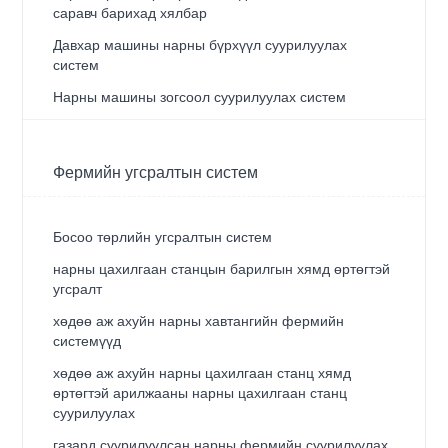
саравч барихад хялбар
Давхар машины нарны бүрхүүл суурилуулах
систем
Нарны машины зогсоол суурилуулах систем
Фермийн угсралтын систем
Босоо төрлийн угсралтын систем
нарны цахилгаан станцын барилгын хямд өртөгтэй
угсралт
хөдөө аж ахуйн нарны хавтангийн фермийн
системүүд
хөдөө аж ахуйн нарны цахилгаан станц хямд
өртөгтэй арилжааны нарны цахилгаан станц
суурилуулах
газард суурилуулсан нарны фермийн суурилуулах