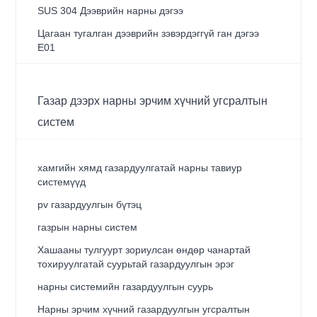
SUS 304 Дээврийн нарны дэгээ
Цагаан тугалган дээврийн зэвэрдэггүй ган дэгээ
E01
Газар дээрх нарны эрчим хүчний угсралтын
систем
хамгийн хямд газардуулгатай нарны тавиур
системүүд
pv газардуулгын бүтэц
газрын нарны систем
Хашааны тулгуурт зориулсан өндөр чанартай
тохируулгатай суурьтай газардуулгын эрэг
нарны системийн газардуулгын суурь
Нарны эрчим хүчний газардуулгын угсралтын