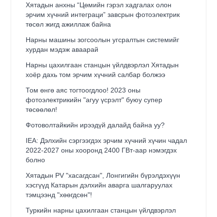
Хятадын анхны “Цөмийн гэрэл хадгалах олон
эрчим хүчний интеграци” завсрын фотоэлектрик
төсөл жигд ажиллаж байна
Нарны машины зогсоолын угсралтын системийг
хурдан мэдэж аваарай
Нарны цахилгаан станцын үйлдвэрлэл Хятадын
хоёр дахь том эрчим хүчний салбар болжээ
Том өнгө аяс тогтоогдлоо! 2023 оны
фотоэлектрикийн "агуу үсрэлт" буюу супер
төсөөлөл!
Фотоволтайкийн ирээдүй далайд байна уу?
IEA: Дэлхийн сэргээгдэх эрчим хүчний хүчин чадал
2022-2027 оны хооронд 2400 ГВт-аар нэмэгдэх
болно
Хятадын PV "хасагдсан", Лонгигийн бүрэлдэхүүн
хэсгүүд Катарын дэлхийн аварга шалгаруулах
тэмцээнд "хөөгдсөн"!
Туркийн нарны цахилгаан станцын үйлдвэрлэл