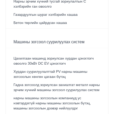
Нарны эрчим хүчний тусгай зориулалтын C
хэлбэрийн ган овоолго
Газардуулгын шураг хэлбэрийн хашаа
Бетон төрлийн цайрдсан хашаа
Машины зогсоол суурилуулах систем
Цахилгаан машинд зориулсан хурдан цэнэглэгч
овоолго 30кВт DC EV цэнэглэгч
Хурдан суурилуулалттай PV нарны машины
зогсоолын хөнгөн цагаан бүтэц
Гадна зогсоолд зориулсан захиалгат металл нарны
эрчим хүчний машины зогсоол суурилуулах систем
нарны машины зогсоолын компаниуд ус
нэвтэрдэггүй нарны машины зогсоолын бүтэц,
машины зогсоолын дээвэр нийлүүлдэг