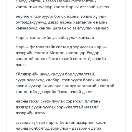
Налуу хавтан Дээвэр Нарны фотоволтайк
хавтангийн тулгуур хаалт Нарны дээврийн дэгээ
өөрчлөн тохируулж болох нарны эрчим хүчний
бүтээгдэхүүнүүд цэвэр нарны хавтангийн нарны
хавчаарууд хөнгөн цагаан ус зайлуулах хавчаар
Нарны хавтангийн ус зайлуулах хавчаар
Нарны фотоволтайк системд зориулсан нарны
дээврийн систем Металл хавтанцар Өндөр
чанартай нарны бэхэлгээний систем Дээврийн
дэгээ
Үйлдвэрийн шууд халуун борлуулалттай,
суурилуулахад хялбар, тохируулж болох нарны
эрчим хүчээр ажилладаг, налуу хавтангийн хавтгай
хавтангийн дээврийн бэхэлгээний дэгээ
нарны гэрэл суурилуулах хэрэгсэл, плитаны
дээвэрт суурилуулах зориулалттай металл
дээврийн дэгээ
зэвэрдэггүй ган нарны бүтцийн дээврийн хаалт
нарны холболтод зориулсан дээврийн дэгээ