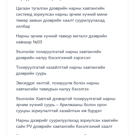
Цагаан тугалган дээврийн нарны хавтангийн
системд зориулсан нарны эрчим хүчний мини
төмөр замын дээврийн хаалт суурилуулахад
хялбар
Нарны эрчим хүчний тавиур металл дээврийн
хавчаар №03
9sunsolar тохируулгатай нарны хавтангийн
дээврийн налуу бэхэлгээний хэрэгсэл
Тохируулгатай хазайлттай нарны хавтангийн
дээврийн суурь
Эвхэгддэг хөлтэй, тохируулж болох нарны
хавтангийн тавиурын налуу бэхэлгээ
9sunsolar Хавтгай дээвэртэй тохируулгатай нарны
эрчим хүчний суурь – Арилжааны болон орон
сууцны зориулалттай хазайлтын иж бүрдэл
Нарны дээврийг суурилуулахад зориулсан хамгийн
сайн PV дээврийн хавтангийн бэхэлгээний хаалт