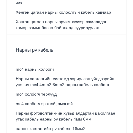
чих
Хөнгөн цагаан нарны холболтын кабель хавчаар
Хөнгөн цагаан нарны эрчим хүчээр ажилладаг
төмөр замыг босоо байрлалд суурилуулах
Нарны pv кабель
mc4 нарны холбогч
Нарны хавтангийн системд зориулсан үйлдвэрийн
үнэ tuv mc4 4mm2 6mm2 нарны кабель холбогч
mc4 холбогч төрлүүд
mc4 холбогч эрэгтэй, эмэгтэй
Нарны фотоволтайкийн хувьд алдартай цахилгаан
утас кабель нарны pv кабель 4мм 6мм
нарны хавтангийн pv кабель 16мм2