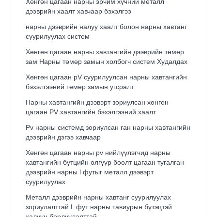
Хөнгөн цагаан нарны эрчим хүчний металл
дээврийн хаалт хавчаар бэхэлгээ
нарны дээврийн налуу хаалт болон нарны хавтанг
суурилуулах систем
Хөнгөн цагаан нарны хавтангийн дээврийн төмөр
зам Нарны төмөр замын холбогч систем Худалдах
Хөнгөн цагаан pV суурилуулсан нарны хавтангийн
бэхэлгээний төмөр замын угсралт
Нарны хавтангийн дээвэрт зориулсан хөнгөн
цагаан PV хавтангийн бэхэлгээний хаалт
Pv нарны системд зориулсан ган нарны хавтангийн
дээврийн дэгээ хавчаар
Хөнгөн цагаан нарны pv нийлүүлэгчид нарны
хавтангийн бүтцийн өлгүүр боолт цагаан тугалган
дээврийн нарны l футыг металл дээвэрт
суурилуулах
Металл дээврийн нарны хавтанг суурилуулах
зориулалттай L фут нарны тавиурын бүтэцтэй
халуун борлуулалттай