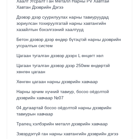
Хаалт Угсралт Ган Металл Нарны PV Хавтгай
Хавтан Дээврийн Дэгээ
Дээвэр дээр суурилуулах нарны тавиуруудад
зориулсан тохируулгатай нарны хавтангийн
хазайлтын бэхэлгээний хаалтууд
Бетон дээвэр дээр өндөр бүтэцтэй нарны дээврийн
угсралтын систем
Цагаан тугалган дээвэр дээрх L өнцөгт хөл
Цагаан тугалган дээвэр дээр 250мм өндөртэй
хөнгөн цагаан
Хөнгөн цагаан нарны дээврийн хавчаар
Нарны эрчим хүчний тавиур, босоо оёдолтой
дээврийн хавчаар №07
04 дугаартай босоо оёдолтой нарны дээврийн
тавиурын хавчаар
Трапец хэлбэрийн металл дээврийн хавчаар
Зэвэрдэггүй ган нарны хавтангийн дээврийн дэгээ