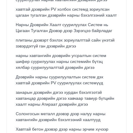
хавтгай дээврийн PV холбох системд зориулсан
цагаан тугалган дээврийн нарны бэхэлгээний хаалт
Нарны Дээврийн Хаалт суурилуулах Систем нь
Цагаан Тугалган Дээвэр дээр Зэрэгцээ байрладаг
плитаны дээвэрт бэхлэх зориулалттай сайн үнэтэй
зэвэрдэггүй ган дээврийн дэгээ
нарны хавтангийн дээврийн угсралтын систем
шифер суурилуулах нарны системийн бүтэц
хялбар суурилуулалттай дээврийн дэгээ
Дээврийн нарны суурилуулалтын систем дэх
хавтгай дээврийн PV суурилуулах системүүд
занарын дээврийн дэгээ хурдан бэхэлгээтэй
хавтанцар дээврийн дэгээ хавчаар тавиур бүтцийн
хаалт нарны Атираат дээврийн дэгээ
Солонгосын металл дээвэр дээр налуу нарны
хавтангийн дээврийн бэхэлгээний хаалтууд
Хавтгай бетон дээвэр дээр нарны эрчим хүчээр