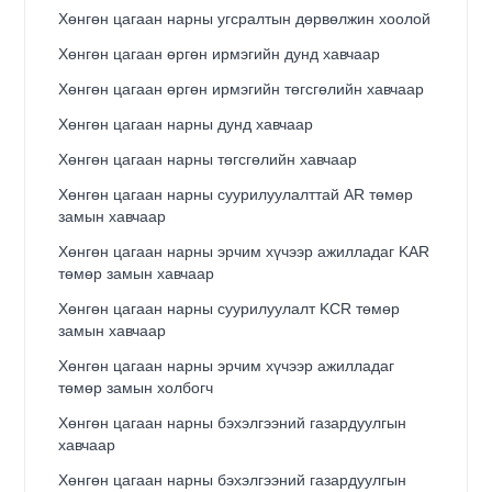
Хөнгөн цагаан нарны угсралтын дөрвөлжин хоолой
Хөнгөн цагаан өргөн ирмэгийн дунд хавчаар
Хөнгөн цагаан өргөн ирмэгийн төгсгөлийн хавчаар
Хөнгөн цагаан нарны дунд хавчаар
Хөнгөн цагаан нарны төгсгөлийн хавчаар
Хөнгөн цагаан нарны суурилуулалттай AR төмөр
замын хавчаар
Хөнгөн цагаан нарны эрчим хүчээр ажилладаг KAR
төмөр замын хавчаар
Хөнгөн цагаан нарны суурилуулалт KCR төмөр
замын хавчаар
Хөнгөн цагаан нарны эрчим хүчээр ажилладаг
төмөр замын холбогч
Хөнгөн цагаан нарны бэхэлгээний газардуулгын
хавчаар
Хөнгөн цагаан нарны бэхэлгээний газардуулгын