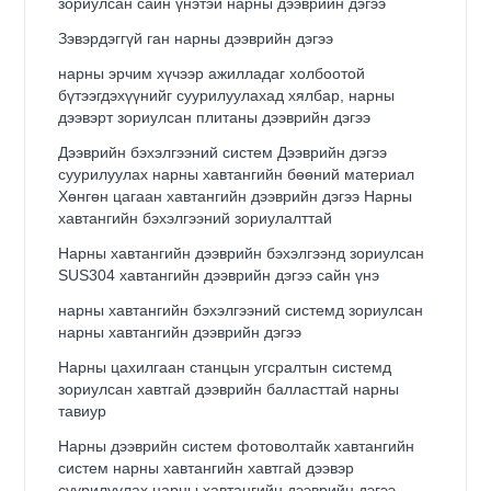
зориулсан сайн үнэтэй нарны дээврийн дэгээ
Зэвэрдэггүй ган нарны дээврийн дэгээ
нарны эрчим хүчээр ажилладаг холбоотой
бүтээгдэхүүнийг суурилуулахад хялбар, нарны
дээвэрт зориулсан плитаны дээврийн дэгээ
Дээврийн бэхэлгээний систем Дээврийн дэгээ
суурилуулах нарны хавтангийн бөөний материал
Хөнгөн цагаан хавтангийн дээврийн дэгээ Нарны
хавтангийн бэхэлгээний зориулалттай
Нарны хавтангийн дээврийн бэхэлгээнд зориулсан
SUS304 хавтангийн дээврийн дэгээ сайн үнэ
нарны хавтангийн бэхэлгээний системд зориулсан
нарны хавтангийн дээврийн дэгээ
Нарны цахилгаан станцын угсралтын системд
зориулсан хавтгай дээврийн балласттай нарны
тавиур
Нарны дээврийн систем фотоволтайк хавтангийн
систем нарны хавтангийн хавтгай дээвэр
суурилуулах нарны хавтангийн дээврийн дэгээ