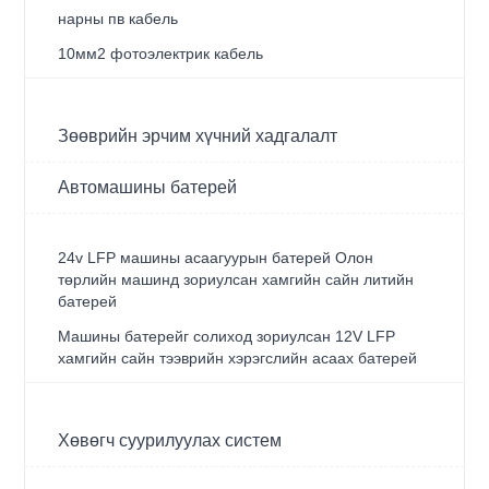
нарны пв кабель
10мм2 фотоэлектрик кабель
Зөөврийн эрчим хүчний хадгалалт
Автомашины батерей
24v LFP машины асаагуурын батерей Олон
төрлийн машинд зориулсан хамгийн сайн литийн
батерей
Машины батерейг солиход зориулсан 12V LFP
хамгийн сайн тээврийн хэрэгслийн асаах батерей
Хөвөгч суурилуулах систем