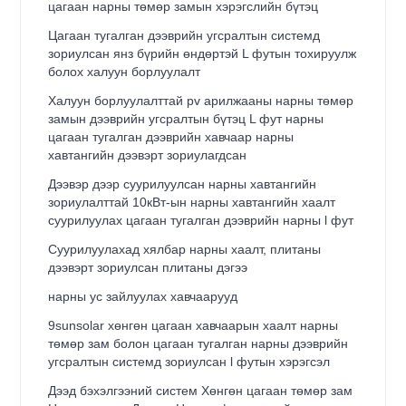
цагаан нарны төмөр замын хэрэгслийн бүтэц
Цагаан тугалган дээврийн угсралтын системд
зориулсан янз бүрийн өндөртэй L футын тохируулж
болох халуун борлуулалт
Халуун борлуулалттай pv арилжааны нарны төмөр
замын дээврийн угсралтын бүтэц L фут нарны
цагаан тугалган дээврийн хавчаар нарны
хавтангийн дээвэрт зориулагдсан
Дээвэр дээр суурилуулсан нарны хавтангийн
зориулалттай 10кВт-ын нарны хавтангийн хаалт
суурилуулах цагаан тугалган дээврийн нарны l фут
Суурилуулахад хялбар нарны хаалт, плитаны
дээвэрт зориулсан плитаны дэгээ
нарны ус зайлуулах хавчаарууд
9sunsolar хөнгөн цагаан хавчаарын хаалт нарны
төмөр зам болон цагаан тугалган нарны дээврийн
угсралтын системд зориулсан l футын хэрэгсэл
Дээд бэхэлгээний систем Хөнгөн цагаан төмөр зам