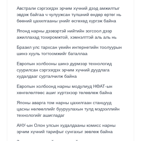
Австрали сэргээгдэх эрчим хүчний дээд амжилтыг
эвдэж байгаа ч чулуужсан түлшний өндөр өртөг нь
бөөний цахилгааны үнийг өсгөхөд хүргэж байна
Японд нарны дээвэртэй нийтийн зогсоол дээр
ажиллахад тохиромжтой, хэмнэлттэй аль аль нь
Бразил улс тархсан үеийн интернетийн тоолуурын
шинэ хууль тогтоомжийг баталлаа
Европын холбооны шинэ дүрмээр технологид
суурилсан сэргээгдэх эрчим хүчний дуудлага
худалдааг сурталчилж байна
Европын холбоонд нарны модулиуд НӨАТ-ын
хөнгөлөлтөөс ашиг хүртэхээр төлөвлөж байна
Японы аварга том нарны цахилгаан станцууд
цасны нөлөөллийг бууруулахын тулд мэдээллийн
технологийг ашигладаг
АНУ-ын Олон улсын худалдааны комисс нарны
эрчим хүчний тарифыг сунгахыг зөвлөж байна