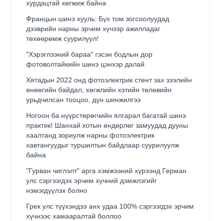
хурдацтай хөгжиж байна
Францын шинэ хууль: Бүх том зогсоолуудад
дээврийн нарны эрчим хүчээр ажилладаг
төхөөрөмж суурилуул!
"Хэрэглээний бараа" гэсэн бодлын дор
фотоволтайкийн шинэ цэнхэр далай
Хятадын 2022 онд фотоэлектрик стент зах зээлийн
өнөөгийн байдал, хөгжлийн хэтийн төлөвийн
урьдчилсан тооцоо, дүн шинжилгээ
Ногоон ба нүүрстөрөгчийн ялгарал багатай шинэ
практик! Шанхай хотын өндөрлөг замуудад дууны
хаалтанд зориулж нарны фотоэлектрик
хавтангуудыг туршилтын байдлаар суурилуулж
байна
"Гурван чиглэлт" арга хэмжээний хүрээнд Герман
улс сэргээгдэх эрчим хүчний дэмжлэгийг
нэмэгдүүлэх болно
Грек улс түүхэндээ анх удаа 100% сэргээгдэх эрчим
хүчнээс хамааралтай боллоо