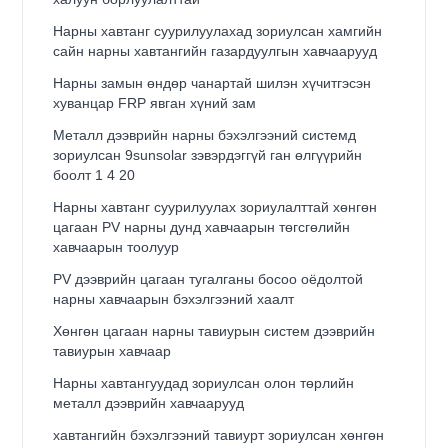
Нарны хавтанг суурилуулахад зориулсан хамгийн
сайн нарны хавтангийн газардуулгын хавчаарууд
Нарны замын өндөр чанартай шилэн хүчитгэсэн
хуванцар FRP явган хүний ​​зам
Металл дээврийн нарны бэхэлгээний системд
зориулсан 9sunsolar зэвэрдэггүй ган өлгүүрийн
боолт 1 4 20
Нарны хавтанг суурилуулах зориулалттай хөнгөн
цагаан PV нарны дунд хавчаарын төгсгөлийн
хавчаарын тоолуур
PV дээврийн цагаан тугалганы босоо оёдолтой
нарны хавчаарын бэхэлгээний хаалт
Хөнгөн цагаан нарны тавиурын систем дээврийн
тавиурын хавчаар
Нарны хавтангуудад зориулсан олон төрлийн
металл дээврийн хавчаарууд
хавтангийн бэхэлгээний тавиурт зориулсан хөнгөн