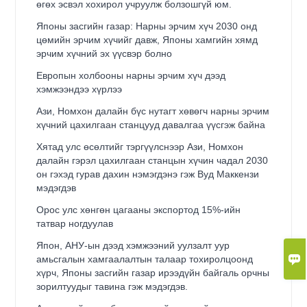
өгөх эсвэл хохирол учруулж болзошгүй юм.
Японы засгийн газар: Нарны эрчим хүч 2030 онд
цөмийн эрчим хүчийг давж, Японы хамгийн хямд
эрчим хүчний эх үүсвэр болно
Европын холбооны нарны эрчим хүч дээд
хэмжээндээ хүрлээ
Ази, Номхон далайн бүс нутагт хөвөгч нарны эрчим
хүчний цахилгаан станцууд давалгаа үүсгэж байна
Хятад улс өсөлтийг тэргүүлснээр Ази, Номхон
далайн гэрэл цахилгаан станцын хүчин чадал 2030
он гэхэд гурав дахин нэмэгдэнэ гэж Вуд Маккензи
мэдэгдэв
Орос улс хөнгөн цагааны экспортод 15%-ийн
татвар ногдуулав
Япон, АНУ-ын дээд хэмжээний уулзалт уур

амьсгалын хамгаалалтын талаар тохиролцоонд
хүрч, Японы засгийн газар ирээдүйн байгаль орчны
зорилтуудыг тавина гэж мэдэгдэв.