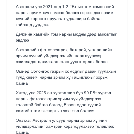
Австрали улс 2021 онд 1.2 ГВт-ын том хэмжээний
нарны эрчим хүч нэмсэн боловч сэргээгдэх эрчим
хүчний хөрөнгө оруулалт удааширч байгааг
тайланд дурджээ.
Дэлхийн хамгийн том нарны модны дээд амжилтыг
эвдлээ
Австралийн фотоэлектрик, батерей, устөрөгчийн
эрчим хүчний үйлдвэрлэлийн парк нүүрсээр
ажилладаг цахилгаан станцуудыг орлох болно
Өмнөд Солонгос газрын хомсдлыг даван туулахын
тулд хөвөгч нарны эрчим хүч ашиглахыг зорьж
байна
Хятад улс 2025 он хүртэл жил бүр 99 ГВт хүртэл
нарны фотоэлектрик эрчим хүч үйлдвэрлэх
төлөвтэй байгаа бөгөөд Европ одоо түүний
хамгийн том экспортын зах зээл болжээ.
Энэтхэг, Австрали улсууд нарны эрчим хүчний
үйлдвэрлэлийг хамтран хэрэгжүүлэхээр төлөвлөж
байна.