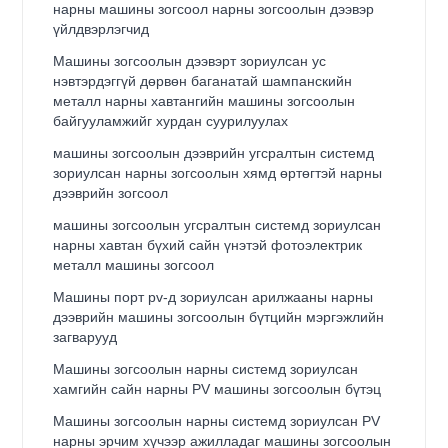
нарны машины зогсоол нарны зогсоолын дээвэр
үйлдвэрлэгчид
Машины зогсоолын дээвэрт зориулсан ус
нэвтэрдэггүй дөрвөн баганатай шампанскийн
металл нарны хавтангийн машины зогсоолын
байгууламжийг хурдан суурилуулах
машины зогсоолын дээврийн угсралтын системд
зориулсан нарны зогсоолын хямд өртөгтэй нарны
дээврийн зогсоол
машины зогсоолын угсралтын системд зориулсан
нарны хавтан бүхий сайн үнэтэй фотоэлектрик
металл машины зогсоол
Машины порт pv-д зориулсан арилжааны нарны
дээврийн машины зогсоолын бүтцийн мэргэжлийн
загварууд
Машины зогсоолын нарны системд зориулсан
хамгийн сайн нарны PV машины зогсоолын бүтэц
Машины зогсоолын нарны системд зориулсан PV
нарны эрчим хүчээр ажилладаг машины зогсоолын