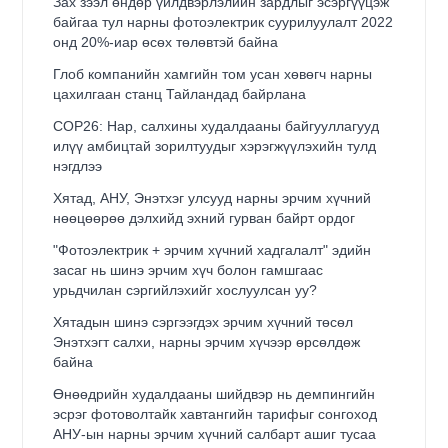
Зах зээл өндөр үйлдвэрлэлийн зардлыг эсэргүүцэж
байгаа тул нарны фотоэлектрик суурилуулалт 2022
онд 20%-иар өсөх төлөвтэй байна
Глоб компанийн хамгийн том усан хөвөгч нарны
цахилгаан станц Тайландад байрлана
COP26: Нар, салхины худалдааны байгууллагууд
илүү амбицтай зорилтуудыг хэрэгжүүлэхийн тулд
нэгдлээ
Хятад, АНУ, Энэтхэг улсууд нарны эрчим хүчний
нөөцөөрөө дэлхийд эхний гурван байрт ордог
"Фотоэлектрик + эрчим хүчний хадгалалт" эдийн
засаг нь шинэ эрчим хүч болон гамшгаас
урьдчилан сэргийлэхийг хослуулсан уу?
Хятадын шинэ сэргээгдэх эрчим хүчний төсөл
Энэтхэгт салхи, нарны эрчим хүчээр өрсөлдөж
байна
Өнөөдрийн худалдааны шийдвэр нь демпингийн
эсрэг фотоволтайк хавтангийн тарифыг сонгоход
АНУ-ын нарны эрчим хүчний салбарт ашиг тусаа