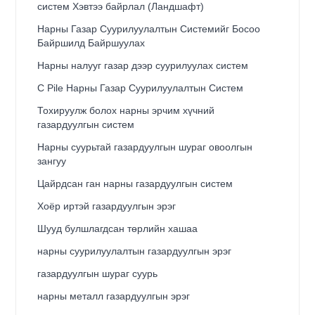
систем Хэвтээ байрлал (Ландшафт)
Нарны Газар Суурилуулалтын Системийг Босоо
Байршилд Байршуулах
Нарны налууг газар дээр суурилуулах систем
C Pile Нарны Газар Суурилуулалтын Систем
Тохируулж болох нарны эрчим хүчний
газардуулгын систем
Нарны суурьтай газардуулгын шураг овоолгын
зангуу
Цайрдсан ган нарны газардуулгын систем
Хоёр иртэй газардуулгын эрэг
Шууд булшлагдсан төрлийн хашаа
нарны суурилуулалтын газардуулгын эрэг
газардуулгын шураг суурь
нарны металл газардуулгын эрэг