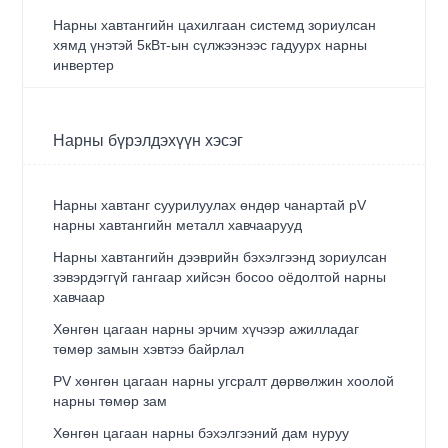
Нарны хавтангийн цахилгаан системд зориулсан
хямд үнэтэй 5кВт-ын сүлжээнээс гадуурх нарны
инвертер
Нарны бүрэлдэхүүн хэсэг
Нарны хавтанг суурилуулах өндөр чанартай pV
нарны хавтангийн металл хавчаарууд
Нарны хавтангийн дээврийн бэхэлгээнд зориулсан
зэвэрдэггүй гангаар хийсэн босоо оёдолтой нарны
хавчаар
Хөнгөн цагаан нарны эрчим хүчээр ажилладаг
төмөр замын хэвтээ байрлал
PV хөнгөн цагаан нарны угсралт дөрвөлжин хоолой
нарны төмөр зам
Хөнгөн цагаан нарны бэхэлгээний дам нуруу