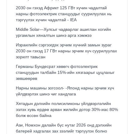
2030 он гэхэд Африкт 125 ГВт хүчин чадалтай
нарны фотоэлектрик станцуудыг суурилуулах нь
тэргүүлэх хүчин чадалтай - IEA
Middle Solar—Хулсыг чадварлаг ашиглан хогийн
ургамлын хяналтын шинэ арга хэмжээ
Израилийн сэргээгдэх эрчим хүчний замын зураг
2030 он гэхэд 17 ГВт нарны эрчим хүч суурилуулах
зорилт тавьсан
Германы Бундесрат хөвөгч фотоэлектрик
станцуудын талбайн 15%-ийн хязгаарыг цуцлахыг
зөвшөөрөв
Нарны машины зогсоол- -Японд нарны эрчим хүч
үйлдвэрлэх шинэ чиг хандлага
Хятадын дэлхийн полисиликоны үйлдвэрлэлийн
эзлэх хувь ердөө арван жилийн дотор 30%-иас 80%
болж өссөн байна
Ази, Номхон далайн бүс нутаг 2026 онд дэлхийн
батерей хадгалах зах зээлийг тэргүүлэх болно