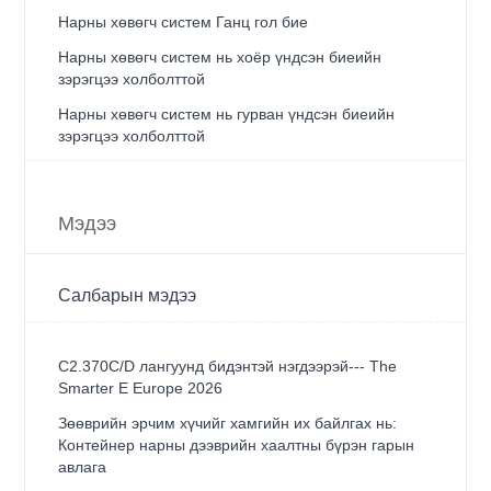
Нарны хөвөгч систем Ганц гол бие
Нарны хөвөгч систем нь хоёр үндсэн биеийн
зэрэгцээ холболттой
Нарны хөвөгч систем нь гурван үндсэн биеийн
зэрэгцээ холболттой
Мэдээ
Салбарын мэдээ
C2.370C/D лангуунд бидэнтэй нэгдээрэй--- The
Smarter E Europe 2026
Зөөврийн эрчим хүчийг хамгийн их байлгах нь:
Контейнер нарны дээврийн хаалтны бүрэн гарын
авлага