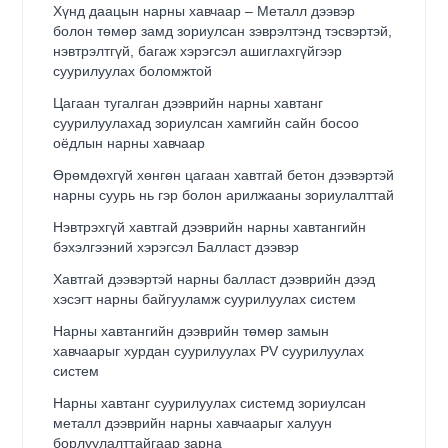
Хүнд даацын нарны хавчаар – Металл дээвэр
болон төмөр замд зориулсан зэврэлтэнд тэсвэртэй,
нэвтрэлтгүй, багаж хэрэгсэл ашиглахгүйгээр
суурилуулах боломжтой
Цагаан тугалган дээврийн нарны хавтанг
суурилуулахад зориулсан хамгийн сайн босоо
оёдлын нарны хавчаар
Өрөмдөхгүй хөнгөн цагаан хавтгай бетон дээвэртэй
нарны суурь нь гэр болон арилжааны зориулалттай
Нэвтрэхгүй хавтгай дээврийн нарны хавтангийн
бэхэлгээний хэрэгсэл Балласт дээвэр
Хавтгай дээвэртэй нарны балласт дээврийн дээд
хэсэгт нарны байгууламж суурилуулах систем
Нарны хавтангийн дээврийн төмөр замын
хавчаарыг хурдан суурилуулах PV суурилуулах
систем
Нарны хавтанг суурилуулах системд зориулсан
металл дээврийн нарны хавчаарыг халуун
борлуулалттайгаар зарна