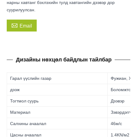
нарны хавтанг бэхлэхийн тулд хавтангийн дээвэр дор
суурилуулсан.

Email
Дизайны нөхцөл байдлын тайлбар
Гарал үүслийн газар
Фужиан, Хят
дээж
Боломжтой
Тогтмол суурь
Дээвэр
Материал
Зэвэрдэггүй 
Салхины ачаалал
46м/с
Цасны ачаалал
1.4KN/м2