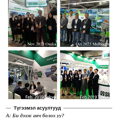
Түгээмэл асуултууд
А: Би дээж авч болох уу?