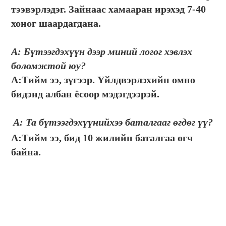
тээвэрлэдэг. Зайнаас хамааран ирэхэд 7-40 
хоног шаардагдана.
А: Бүтээгдэхүүн дээр миний логог хэвлэх 
боломжтой юу?
А:
Тийм ээ, зүгээр. Үйлдвэрлэхийн өмнө 
бидэнд албан ёсоор мэдэгдээрэй.
А: Та бүтээгдэхүүнийхээ баталгааг өгдөг үү?
А:
Тийм ээ, бид 10 жилийн баталгаа өгч 
байна.