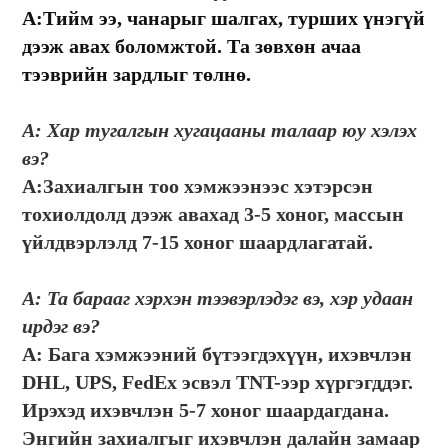
А:
Тийм ээ, чанарыг шалгах, турших үнэгүй
дээж авах боломжтой. Та зөвхөн ачаа
тээврийн зардлыг төлнө.
А: Хар тугалгын хугацааны талаар юу хэлэх 
вэ?
А:
Захиалгын тоо хэмжээнээс хэтэрсэн 
тохиолдолд дээж авахад 3-5 хоног, массын 
үйлдвэрлэлд 7-15 хоног шаардлагатай.
А: Та барааг хэрхэн тээвэрлэдэг вэ, хэр удаан 
ирдэг вэ?
А:
Бага хэмжээний бүтээгдэхүүн, ихэвчлэн 
DHL, UPS, FedEx эсвэл TNT-ээр хүргэгддэг. 
Ирэхэд ихэвчлэн 5-7 хоног шаардагдана. 
Энгийн захиалгыг ихэвчлэн далайн замаар 