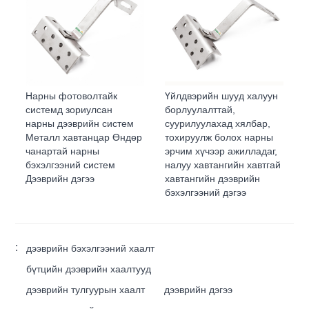
Нарны фотоволтайк
Үйлдвэрийн шууд халуун
системд зориулсан
борлуулалттай,
нарны дээврийн систем
суурилуулахад хялбар,
Металл хавтанцар Өндөр
тохируулж болох нарны
чанартай нарны
эрчим хүчээр ажилладаг,
бэхэлгээний систем
налуу хавтангийн хавтгай
Дээврийн дэгээ
хавтангийн дээврийн
бэхэлгээний дэгээ
:
дээврийн бэхэлгээний хаалт
бүтцийн дээврийн хаалтууд
дээврийн тулгуурын хаалт
дээврийн дэгээ