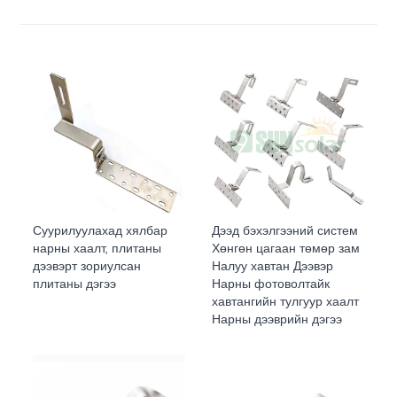
Суурилуулахад хялбар
Дээд бэхэлгээний систем
нарны хаалт, плитаны
Хөнгөн цагаан төмөр зам
дээвэрт зориулсан
Налуу хавтан Дээвэр
плитаны дэгээ
Нарны фотоволтайк
хавтангийн тулгуур хаалт
Нарны дээврийн дэгээ