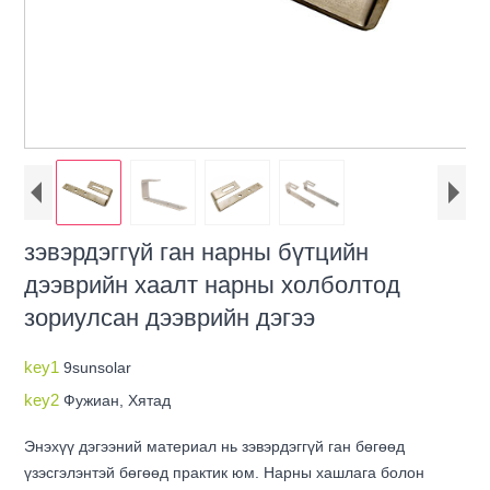
зэвэрдэггүй ган нарны бүтцийн
дээврийн хаалт нарны холболтод
зориулсан дээврийн дэгээ
key1
9sunsolar
key2
Фужиан, Хятад
Энэхүү дэгээний материал нь зэвэрдэггүй ган бөгөөд
үзэсгэлэнтэй бөгөөд практик юм. Нарны хашлага болон