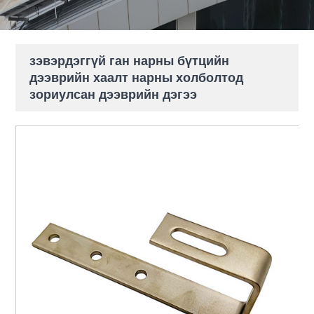
зэвэрдэггүй ган нарны бүтцийн
дээврийн хаалт нарны холболтод
зориулсан дээврийн дэгээ