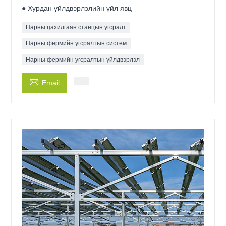
● Хурдан үйлдвэрлэлийн үйл явц
Нарны цахилгаан станцын угсралт
Нарны фермийн угсралтын систем
Нарны фермийн угсралтын үйлдвэрлэл

Email