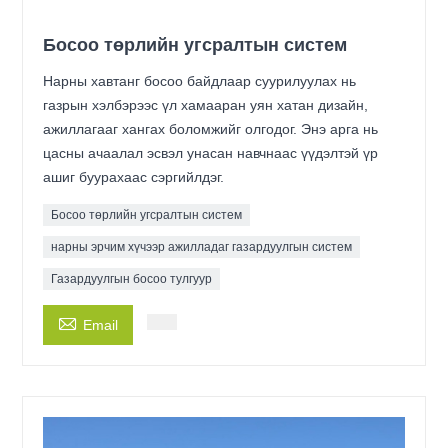
Босоо төрлийн угсралтын систем
Нарны хавтанг босоо байдлаар суурилуулах нь
газрын хэлбэрээс үл хамааран уян хатан дизайн,
ажиллагааг хангах боломжийг олгодог. Энэ арга нь
цасны ачаалал эсвэл унасан навчнаас үүдэлтэй үр
ашиг буурахаас сэргийлдэг.
Босоо төрлийн угсралтын систем
нарны эрчим хүчээр ажилладаг газардуулгын систем
Газардуулгын босоо тулгуур

Email