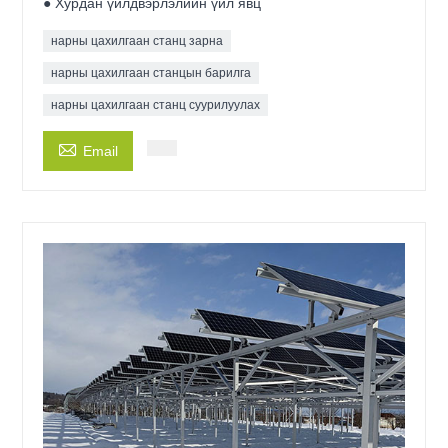
● Хурдан үйлдвэрлэлийн үйл явц
нарны цахилгаан станц зарна
нарны цахилгаан станцын барилга
нарны цахилгаан станц суурилуулах

Email