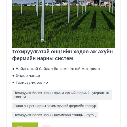
Тохируулгатай өнцгийн хөдөө аж ахуйн
фермийн нарны систем
● Найдвартай байдал ба хэмнэлттэй материал
● Өндөр чанар
● Тохируулж болно
Тохируулж болох нарны эрчим хүчний фермийн угсралтын
систем
Олон өнцөгт нарны эрчим хүчний фермийн тавиур
Тохируулж болох нарны цахилгаан станцын бүтэц