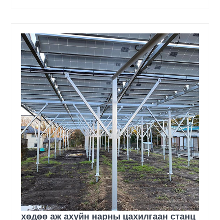
хөдөө аж ахуйн нарны цахилгаан станц