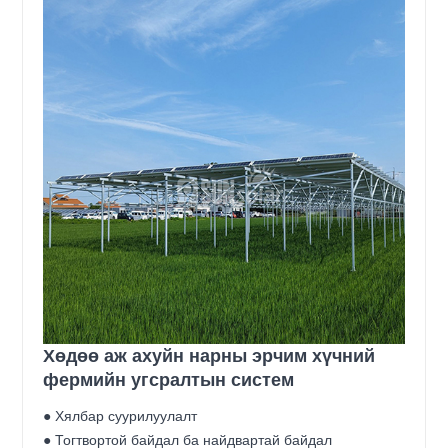
Хөдөө аж ахуйн нарны эрчим хүчний
фермийн угсралтын систем
● Хялбар суурилуулалт
● Тогтвортой байдал ба найдвартай байдал