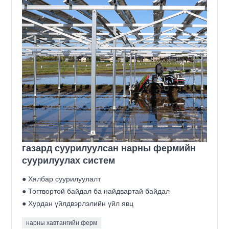
газард суурилуулсан нарны фермийн
суурилуулах систем
● Хялбар суурилуулалт
● Тогтвортой байдал ба найдвартай байдал
● Хурдан үйлдвэрлэлийн үйл явц
нарны хавтангийн ферм