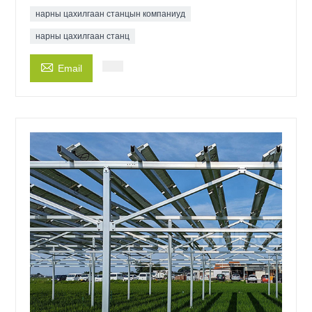
нарны цахилгаан станцын компаниуд
нарны цахилгаан станц

Email