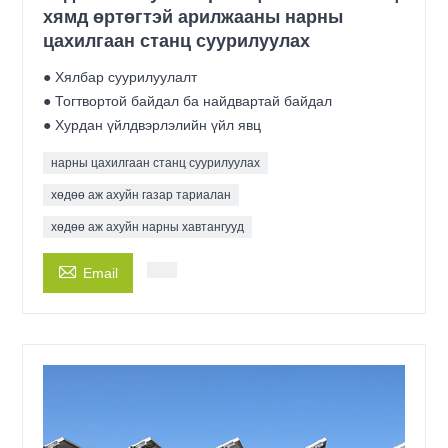
хямд өртөгтэй арилжааны нарны
цахилгаан станц суурилуулах
● Хялбар суурилуулалт
● Тогтвортой байдал ба найдвартай байдал
● Хурдан үйлдвэрлэлийн үйл явц
нарны цахилгаан станц суурилуулах
хөдөө аж ахуйн газар тариалан
хөдөө аж ахуйн нарны хавтангууд

Email