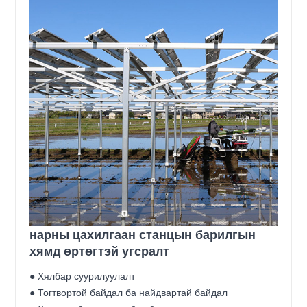
нарны цахилгаан станцын барилгын
хямд өртөгтэй угсралт
● Хялбар суурилуулалт
● Тогтвортой байдал ба найдвартай байдал