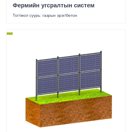
Фермийн угсралтын систем
Тогтмол суурь: газрын эрэг/бетон