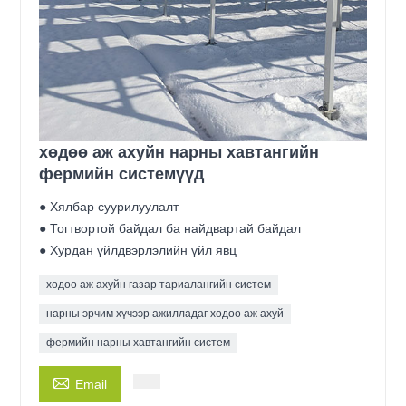
хөдөө аж ахуйн нарны хавтангийн
фермийн системүүд
● Хялбар суурилуулалт
● Тогтвортой байдал ба найдвартай байдал
● Хурдан үйлдвэрлэлийн үйл явц
хөдөө аж ахуйн газар тариалангийн систем
нарны эрчим хүчээр ажилладаг хөдөө аж ахуй
фермийн нарны хавтангийн систем

Email