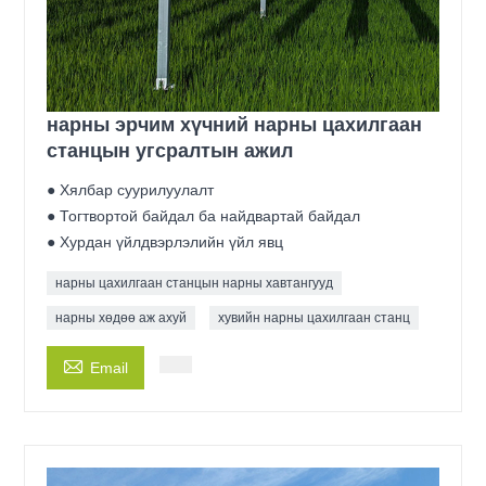
нарны эрчим хүчний нарны цахилгаан
станцын угсралтын ажил
● Хялбар суурилуулалт
● Тогтвортой байдал ба найдвартай байдал
● Хурдан үйлдвэрлэлийн үйл явц
нарны цахилгаан станцын нарны хавтангууд
нарны хөдөө аж ахуй
хувийн нарны цахилгаан станц

Email