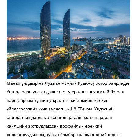
Манай үйлдвэр нь Фужиан мужийн Куанжоу хотод байрладаг
бөгөөд олон улсын дэвшилтэт угсралтын шугамтай бөгөөд
нарны эрчим хүчний угсралтын системийн жилийн
үйлдвэрлэлийн хүчин чадал нь 1.8 ГВт юм. Үндэсний
стандартын дардамал хөнгөн цагаан, хөнгөн цагаан
хайлшийн экструдлагдсан профайлын ерөнхий
редакторуудын нэг, Улсын бамбар төлөвлөгөөний цорын