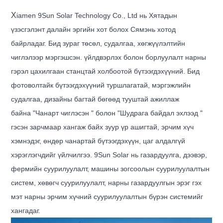
X
iamen 9Sun Solar Technology Co., Ltd нь Хятадын
үзэсгэлэнт далайн эргийн хот болох Сямэнь хотод
байрладаг. Бид зураг төсөл, судалгаа, хөгжүүлэлтийн
чиглэлээр мэргэшсэн.
үйлдвэрлэх
болон борлуулалт
нарны
гэрэл цахилгаан станцтай холбоотой бүтээгдэхүүний. Бид
фотоволтайк бүтээгдэхүүний туршлагатай, мэргэжлийн
судалгаа, дизайны багтай бөгөөд тууштай ажиллаж
байна
"Чанарт чиглэсэн " болон "Шудрага байдал эхлээд "
гэсэн зарчмаар хангаж байх зуур
үр ашигтай, эрчим хүч
хэмнэдэг, өндөр чанартай бүтээгдэхүүн, цаг алдалгүй
хэрэглэгчдийг
үйлчилгээ. 9Sun Solar нь газардуулга, дээвэр,
фермийн суурилуулалт, машины зогсоолын суурилуулалтын
систем, хөвөгч суурилуулалт, нарны газардуулгын эрэг гэх
мэт нарны эрчим хүчний суурилуулалтын бүрэн системийг
хангадаг.