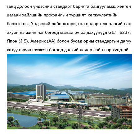
ганц долоон үндэсний стандарт барилга байгууламж, хөнгөн
цагаан хайлшийн профайлын туршилт, хөгжүүлэлтийн
баазын нэг, Үндэсний лаборатори, гол өндөр технологийн аж
ахуйн нэгжийн нэг бөгөөд манай бүтээгдэхүүнүүд GB/T 5237,
Япон (JIS), Америк (AA) болон бусад орны стандартын дагуу
хатуу гэрчилгээжсэн бөгөөд дэлхий даяар сайн нэр хүндтэй.