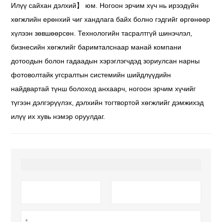
Илүү сайхан дэлхий】 юм. Ногоон эрчим хүч нь ирээдүйн
хөгжлийн ерөнхий чиг хандлага байх болно гэдгийг өргөнөөр
хүлээн зөвшөөрсөн. Технологийн тасралтгүй шинэчлэл,
бизнесийн хөгжлийг баримталснаар манай компани
дотоодын болон гадаадын хэрэглэгчдэд зориулсан нарны
фотоволтайк угсралтын системийн шийдлүүдийн
найдвартай түнш болоход анхаарч, ногоон эрчим хүчийг
түгээн дэлгэрүүлэх, дэлхийн тогтвортой хөгжлийг дэмжихэд
илүү их хувь нэмэр оруулдаг.