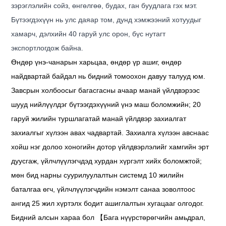
зэрэглэлийн сойз, өнгөлгөө, будах, ган буудлага гэх мэт.
Бүтээгдэхүүн нь улс даяар том, дунд хэмжээний хотуудыг
хамарч, дэлхийн 40 гаруй улс орон, бүс нутагт
экспортлогдож байна.
Өндөр үнэ-чанарын харьцаа, өндөр үр ашиг, өндөр
найдвартай байдал нь бидний томоохон давуу талууд юм.
Завсрын холбоосыг багасгасны ачаар манай үйлдвэрээс
шууд нийлүүлдэг бүтээгдэхүүний үнэ маш боломжийн; 20
гаруй жилийн туршлагатай манай үйлдвэр захиалгат
захиалгыг хүлээн авах чадвартай. Захиалга хүлээн авснаас
хойш нэг долоо хоногийн дотор үйлдвэрлэлийг хамгийн эрт
дуусгаж, үйлчлүүлэгчдэд хурдан хүргэлт хийх боломжтой;
мөн бид нарны суурилуулалтын системд 10 жилийн
баталгаа өгч, үйлчлүүлэгчдийн нэмэлт санаа зоволтоос
ангид 25 жил хүртэлх бодит ашиглалтын хугацааг олгодог.
Бидний алсын хараа бол 【Бага нүүрстөрөгчийн амьдрал,