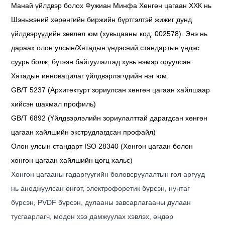
Манай үйлдвэр болох Фужиан Минфа Хөнгөн цагаан ХХК нь
Шэньжэний хөрөнгийн биржийн бүртгэлтэй жижиг дунд
үйлдвэрүүдийн зөвлөл юм (хувьцааны код: 002578). Энэ нь
дараах олон улсын/Хятадын үндэсний стандартын үндэс
суурь болж, бүтээн байгуулалтад хувь нэмэр оруулсан
Хятадын инновацилаг үйлдвэрлэгчдийн нэг юм.
GB/T 5237 (Архитектурт зориулсан хөнгөн цагаан хайлшаар
хийсэн шахмал профиль)
GB/T 6892 (Үйлдвэрлэлийн зориулалттай дарагдсан хөнгөн
цагаан хайлшийн экструдлагдсан профайл)
Олон улсын стандарт ISO 28340 (Хөнгөн цагаан болон
хөнгөн цагаан хайлшийн цогц хальс)
Хөнгөн цагааны гадаргуугийн боловсруулалтын гол аргууд
нь аноджуулсан өнгөт, электрофоретик бүрсэн, нунтаг
бүрсэн, PVDF бүрсэн, дулааны завсарлагааны дулаан
тусгаарлагч, модон хээ дамжуулах хэвлэх, өндөр