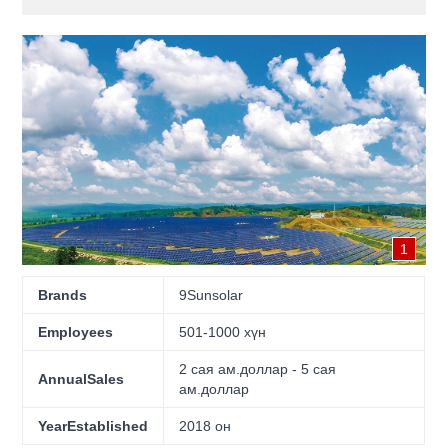
1
Brands
9Sunsolar
Employees
501-1000 хүн
2 сая ам.доллар - 5 сая
AnnualSales
ам.доллар
YearEstablished
2018 он