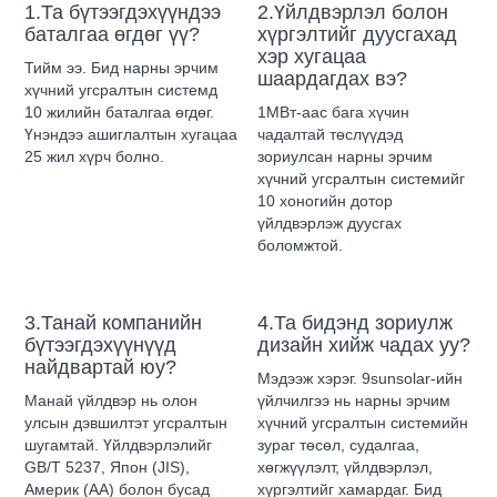
1.Та бүтээгдэхүүндээ
2.Үйлдвэрлэл болон
баталгаа өгдөг үү?
хүргэлтийг дуусгахад
хэр хугацаа
Тийм ээ. Бид нарны эрчим
шаардагдах вэ?
хүчний угсралтын системд
10 жилийн баталгаа өгдөг.
1МВт-аас бага хүчин
Үнэндээ ашиглалтын хугацаа
чадалтай төслүүдэд
25 жил хүрч болно.
зориулсан нарны эрчим
хүчний угсралтын системийг
10 хоногийн дотор
үйлдвэрлэж дуусгах
боломжтой.
3.Танай компанийн
4.Та бидэнд зориулж
бүтээгдэхүүнүүд
дизайн хийж чадах уу?
найдвартай юу?
Мэдээж хэрэг. 9sunsolar-ийн
Манай үйлдвэр нь олон
үйлчилгээ нь нарны эрчим
улсын дэвшилтэт угсралтын
хүчний угсралтын системийн
шугамтай. Үйлдвэрлэлийг
зураг төсөл, судалгаа,
GB/T 5237, Япон (JIS),
хөгжүүлэлт, үйлдвэрлэл,
Америк (AA) болон бусад
хүргэлтийг хамардаг. Бид