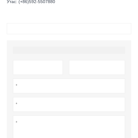
Утас: (+86)592-5507880