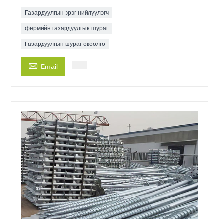
Газардуулгын эрэг нийлүүлэгч
фермийн газардуулгын шураг
Газардуулгын шураг овоолго

Email