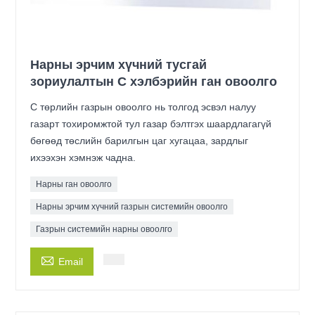
Нарны эрчим хүчний тусгай
зориулалтын C хэлбэрийн ган овоолго
C төрлийн газрын овоолго нь толгод эсвэл налуу
газарт тохиромжтой тул газар бэлтгэх шаардлагагүй
бөгөөд төслийн барилгын цаг хугацаа, зардлыг
ихээхэн хэмнэж чадна.
Нарны ган овоолго
Нарны эрчим хүчний газрын системийн овоолго
Газрын системийн нарны овоолго

Email