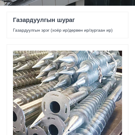
Газардуулгын шураг
Газардуулгын эрэг (хоёр ир/дөрвөн ир/зургаан ир)