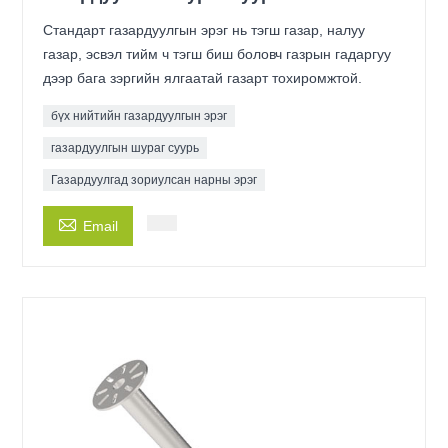
Стандарт газардуулгын эрэг нь тэгш газар, налуу
газар, эсвэл тийм ч тэгш биш боловч газрын гадаргуу
дээр бага зэргийн ялгаатай газарт тохиромжтой.
бүх нийтийн газардуулгын эрэг
газардуулгын шураг суурь
Газардуулгад зориулсан нарны эрэг

Email