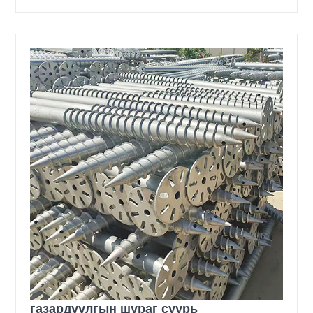
газардуулгын шураг суурь