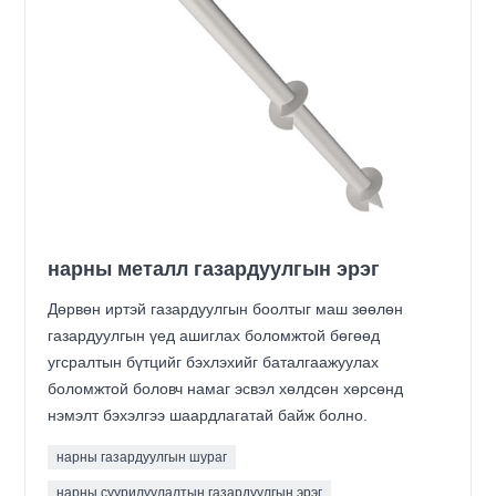
нарны металл газардуулгын эрэг
Дөрвөн иртэй газардуулгын боолтыг маш зөөлөн
газардуулгын үед ашиглах боломжтой бөгөөд
угсралтын бүтцийг бэхлэхийг баталгаажуулах
боломжтой боловч намаг эсвэл хөлдсөн хөрсөнд
нэмэлт бэхэлгээ шаардлагатай байж болно.
нарны газардуулгын шураг
нарны суурилуулалтын газардуулгын эрэг