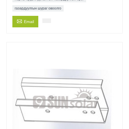
газардуулгын шураг овоолго

Email