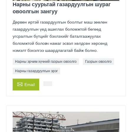
Нарны суурьтай газардуулгын шураг
овоолгын зангуу
Дөрвөн иртэй газардуулгын боолтыг маш зөөлөн
газардуулгын үед ашиглах боломжтой бөгөөд
угсралтын бүтцийг бэхлэхийг баталгаажуулах
боломжтой боловч намаг эсвэл хөлдсөн хөрсөнд
нэмэлт бэхэлгээ шаардлагатай байж болно.
Нарны эрчим хүчний газрын овоолго
Газрын овоолго
Нарны газардуулгын эрэг

Email