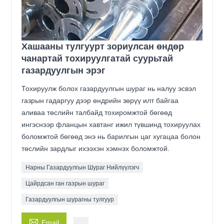
Хашааны тулгуурт зориулсан өндөр
чанартай тохируулгатай суурьтай
газардуулгын эрэг
Тохируулж болох газардуулгын шураг нь налуу эсвэл
газрын гадаргуу дээр өндрийн зөрүү илт байгаа
аливаа төслийн талбайд тохиромжтой бөгөөд
ингэснээр фланцын хавтанг ижил түвшинд тохируулах
боломжтой бөгөөд энэ нь барилгын цаг хугацаа болон
төслийн зардлыг ихээхэн хэмнэх боломжтой.
Нарны Газардуулгын Шураг Нийлүүлэгч
Цайрдсан ган газрын шураг
Газардуулгын шурагны тулгуур

Email