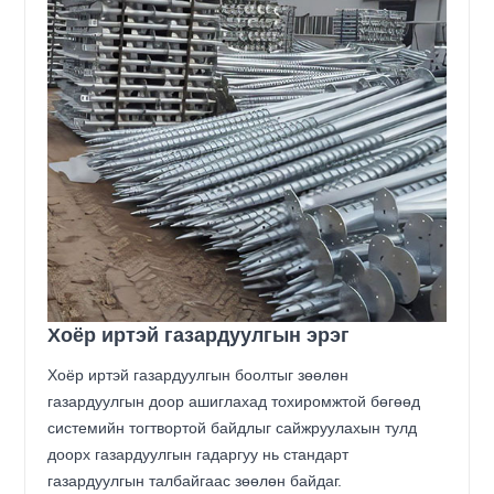
Хоёр иртэй газардуулгын эрэг
Хоёр иртэй газардуулгын боолтыг зөөлөн
газардуулгын доор ашиглахад тохиромжтой бөгөөд
системийн тогтвортой байдлыг сайжруулахын тулд
доорх газардуулгын гадаргуу нь стандарт
газардуулгын талбайгаас зөөлөн байдаг.