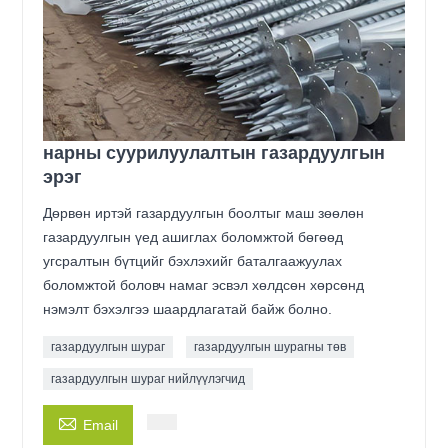
нарны суурилуулалтын газардуулгын
эрэг
Дөрвөн иртэй газардуулгын боолтыг маш зөөлөн
газардуулгын үед ашиглах боломжтой бөгөөд
угсралтын бүтцийг бэхлэхийг баталгаажуулах
боломжтой боловч намаг эсвэл хөлдсөн хөрсөнд
нэмэлт бэхэлгээ шаардлагатай байж болно.
газардуулгын шураг
газардуулгын шурагны төв
газардуулгын шураг нийлүүлэгчид

Email