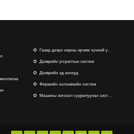
Газар дээрх нарны эрчим хүчний угсралтын систем
эл
Дээврийн угсралтын систем
г
Дээврийн эд ангиуд
ажиллагаа
Фермийн холхивчийн систем
эн
Машины зогсоол суурилуулах систем