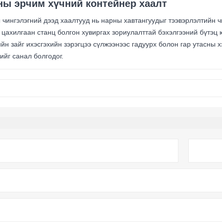
ны эрчим хүчний контейнер хаалт
чингэлэгний дээд хаалтууд нь нарны хавтангуудыг тээвэрлэлтийн ч
цахилгаан станц болгон хувиргах зориулалттай бэхэлгээний бүтэц ю
йн зайг ихэсгэхийн зэрэгцээ сүлжээнээс гадуурх болон гар утасны х
йг санал болгодог.