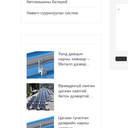
Автомашины батерей
Хөвөгч суурилуулах систем
Хүнд даацын
нарны хавчаар –
Металл дээвэр
болон төмөр замд
зориулсан
зэврэлтэнд
тэсвэртэй,
Өрөмдөхгүй хөнгөн
нэвтрэлтгүй, багаж
цагаан хавтгай
хэрэгсэл
бетон дээвэртэй
ашиглахгүйгээр
нарны суурь нь гэр
суурилуулах
болон арилжааны
боломжтой
зориулалттай
Цагаан тугалган
дээврийн нарны
хавтанг