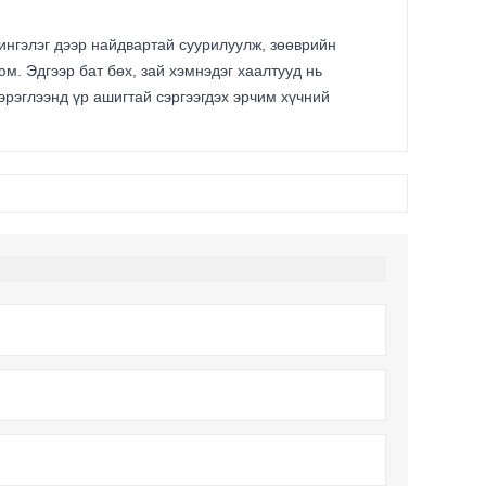
ингэлэг дээр найдвартай суурилуулж, зөөврийн
м. Эдгээр бат бөх, зай хэмнэдэг хаалтууд нь
эрэглээнд үр ашигтай сэргээгдэх эрчим хүчний