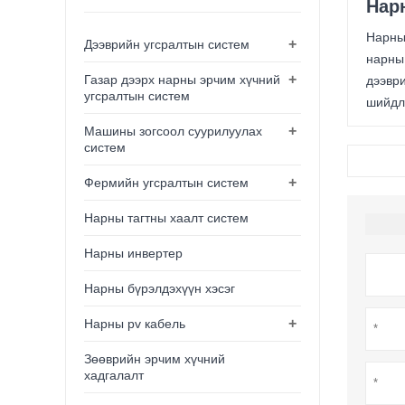
Нар
Нарны 
+
Дээврийн угсралтын систем
нарны 
+
Газар дээрх нарны эрчим хүчний
дээври
угсралтын систем
шийдли
+
Машины зогсоол суурилуулах
систем
+
Фермийн угсралтын систем
Нарны тагтны хаалт систем
Нарны инвертер
Нарны бүрэлдэхүүн хэсэг
+
Нарны pv кабель
Зөөврийн эрчим хүчний
хадгалалт