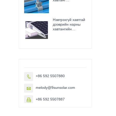
суурилуулахад
зориулсан хамгийн
сайн босоо оёдлын
нарны хавчаар
Нэвтрэхгүй хавтгай
дээврийн нарны
хавтангийн
бэхэлгээний
хэрэгсэл Балласт
дээвэр
+86 592 5507880

melody@9sunsolar.com

+86 592 5507887
