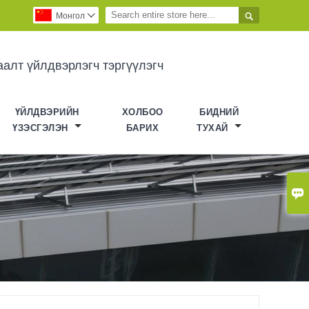

Монгол

аалт үйлдвэрлэгч тэргүүлэгч
ҮЙЛДВЭРИЙН
ХОЛБОО
БИДНИЙ
ҮЗЭСГЭЛЭН
БАРИХ
ТУХАЙ
