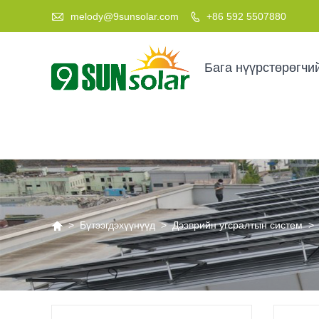

melody@9sunsolar.com
+86 592 5507880

Бага нүүрстөрөгчи

>
Бүтээгдэхүүнүүд
>
Дээврийн угсралтын систем
>