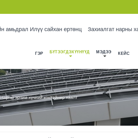
йн амьдрал Илүү сайхан ертөнц
Захиалгат нарны х
БҮТЭЭГДЭХҮҮНҮҮД
МЭДЭЭ
ГЭР
КЕЙС
Нарны эрчим хүчний контейнер хаалт