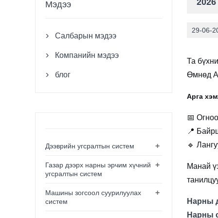
2026
Мэдээ
29-06-2
Салбарын мэдээ

Компанийн мэдээ

Та бүхн
блог
Өмнөд Аз

Арга хэм
📅 Огноо
📍 Байр
🔹 Лангу
+
Дээврийн угсралтын систем
+
Газар дээрх нарны эрчим хүчний
Манай ү
угсралтын систем
танилцуу
+
Машины зогсоол суурилуулах
Нарны 
систем
Нарны 