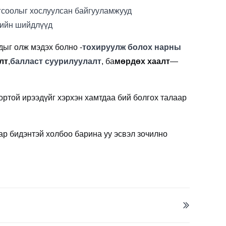
огсоолыг хослуулсан байгууламжууд
гийн шийдлүүд
дыг олж мэдэх болно -
тохируулж болох нарны
лт
,
балласт суурилуулалт
, ба
мөрдөх хаалт
—
ортой ирээдүйг хэрхэн хамтдаа бий болгох талаар
ар бидэнтэй холбоо барина уу эсвэл зочилно
