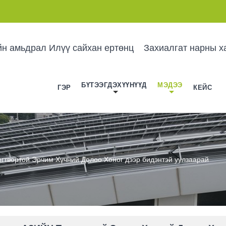
йн амьдрал Илүү сайхан ертөнц
Захиалгат нарны х
БҮТЭЭГДЭХҮҮНҮҮД
МЭДЭЭ
ГЭР
КЕЙС
гтвортой Эрчим Хүчний Долоо Хоног дээр бидэнтэй уулзаарай