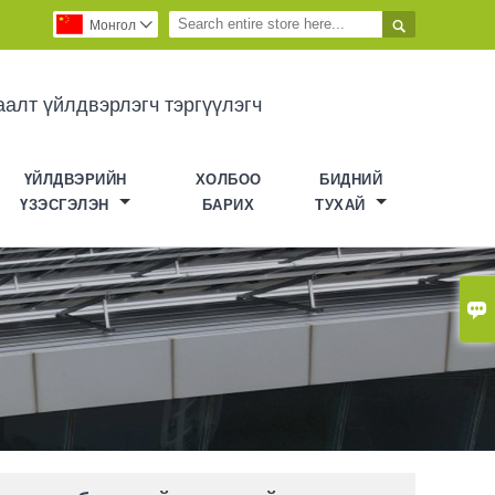

Монгол

аалт үйлдвэрлэгч тэргүүлэгч
ҮЙЛДВЭРИЙН
ХОЛБОО
БИДНИЙ
ҮЗЭСГЭЛЭН
БАРИХ
ТУХАЙ
