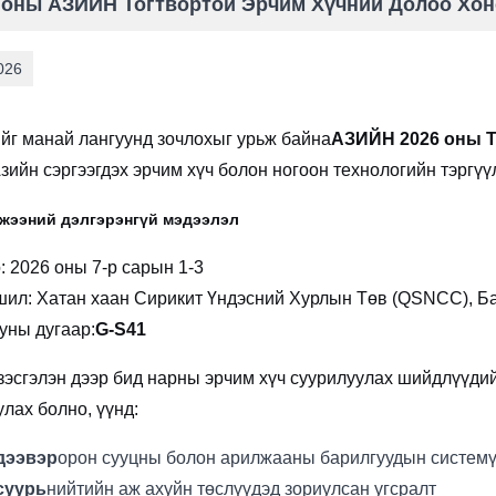
 оны АЗИЙН Тогтвортой Эрчим Хүчний Долоо Хоно
026
ийг манай лангуунд зочлохыг урьж байна
АЗИЙН 2026 оны Т
ийн сэргээгдэх эрчим хүч болон ногоон технологийн тэргүүл
жээний дэлгэрэнгүй мэдээлэл
: 2026 оны 7-р сарын 1-3
шил: Хатан хаан Сирикит Үндэсний Хурлын Төв (QSNCC), Ба
уны дугаар:
G-S41
зэсгэлэн дээр бид нарны эрчим хүч суурилуулах шийдлүүди
лах болно, үүнд:
дээвэр
орон сууцны болон арилжааны барилгуудын систем
суурь
нийтийн аж ахуйн төслүүдэд зориулсан угсралт