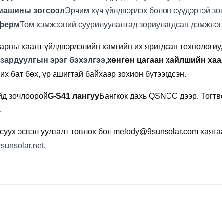
машины зогсоол
Эрчим хүч үйлдвэрлэх болон сүүдэртэй з
ферм
Том хэмжээний суурилуулалтад зориулагдсан дэмжлэ
нарны хаалт үйлдвэрлэлийн хамгийн их яригдсан технологиу
азардуулгын эрэг бэхэлгээ
,
хөнгөн цагаан хайлшийн хаа
их бат бөх, үр ашигтай байхаар зохион бүтээгдсэн.
йд зочлоорой
G-S41 лангуу
Бангкок дахь QSNCC дээр. Тогтв
.
суух эсвэл уулзалт товлох бол melody@9sunsolar.com хаяга
sunsolar.net
.