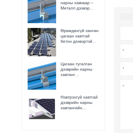
нарны хавчаар –
Металл дээвэр
болон төмөр замд
зориулсан
зэврэлтэнд
тэсвэртэй,
Өрөмдөхгүй хөнгөн
нэвтрэлтгүй, багаж
цагаан хавтгай
хэрэгсэл
бетон дээвэртэй
ашиглахгүйгээр
нарны суурь нь гэр
суурилуулах
болон арилжааны
боломжтой
зориулалттай
Цагаан тугалган
дээврийн нарны
хавтанг
суурилуулахад
зориулсан хамгийн
сайн босоо оёдлын
нарны хавчаар
Нэвтрэхгүй хавтгай
дээврийн нарны
хавтангийн
бэхэлгээний
хэрэгсэл Балласт
дээвэр