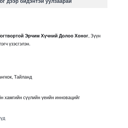
г дээр бидэнтэй уулзаарай
огтвортой Эрчим Хүчний Долоо Хоног
, Зүүн
эгч үзэсгэлэн.
нгкок, Тайланд
йн хамгийн сүүлийн үеийн инновацийг
үүд