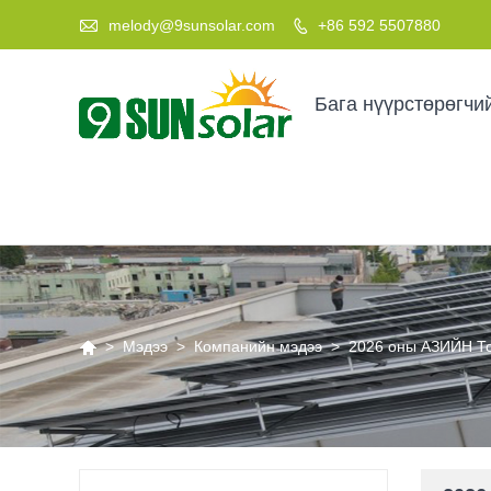

melody@9sunsolar.com
+86 592 5507880

Бага нүүрстөрөгчи

>
Мэдээ
>
Компанийн мэдээ
>
2026 оны АЗИЙН То