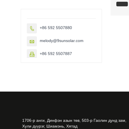
+86 592 5507880

melody@9sunsolar.com

+86 592 5507887

1706-р анги, Динфэн азын төв, 503-р Гаолин дунд зам,
Хули дүүрэг, Шиамэнь, Хятад