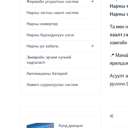
+
Фермийн угсралтын систем
Нарны 
Нарны тагтны хаалт систем
Нарны 
Нарны инвертер
Та мөн 
хаалт
,
г
Нарны бүрэлдэхүүн хэсэг
хамгийн 
+
Нарны pv кабель
📍 Мана
Зөөврийн эрчим хүчний
хадгалалт
ярилцъя
Автомашины батерей
Асуулт а
уу.
www.9
Хөвөгч суурилуулах систем

Хүнд даацын