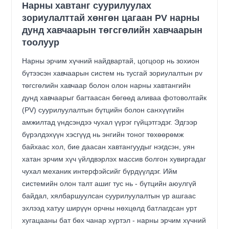
Нарны хавтанг суурилуулах
зориулалттай хөнгөн цагаан PV нарны
дунд хавчаарын төгсгөлийн хавчаарын
тоолуур
Нарны эрчим хүчний найдвартай, цогцоор нь зохион
бүтээсэн хавчаарын систем нь тусгай зориулалтын pv
төгсгөлийн хавчаар болон олон нарны хавтангийн
дунд хавчаарыг багтаасан бөгөөд аливаа фотоволтайк
(PV) суурилуулалтын бүтцийн болон санхүүгийн
амжилтад үндсэндээ чухал үүрэг гүйцэтгэдэг. Эдгээр
бүрэлдэхүүн хэсгүүд нь энгийн тоног төхөөрөмж
байхаас хол, бие даасан хавтангуудыг нэгдсэн, уян
хатан эрчим хүч үйлдвэрлэх массив болгон хувиргадаг
чухал механик интерфэйсийг бүрдүүлдэг. Ийм
системийн олон талт ашиг тус нь - бүтцийн аюулгүй
байдал, хялбаршуулсан суурилуулалтын үр ашгаас
эхлээд хатуу ширүүн орчны нөхцөлд батлагдсан урт
хугацааны бат бөх чанар хүртэл - нарны эрчим хүчний