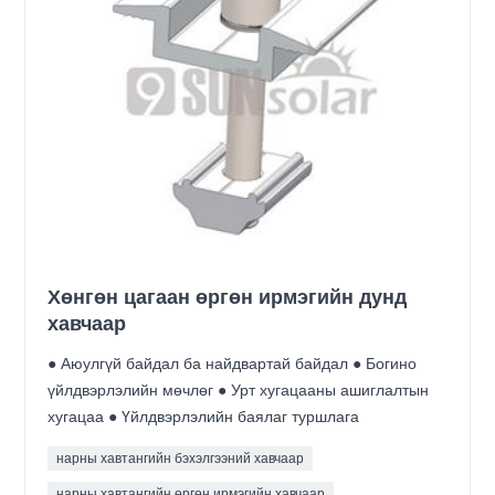
Хөнгөн цагаан өргөн ирмэгийн дунд
хавчаар
● Аюулгүй байдал ба найдвартай байдал ● Богино
үйлдвэрлэлийн мөчлөг ● Урт хугацааны ашиглалтын
хугацаа ● Үйлдвэрлэлийн баялаг туршлага
нарны хавтангийн бэхэлгээний хавчаар
нарны хавтангийн өргөн ирмэгийн хавчаар