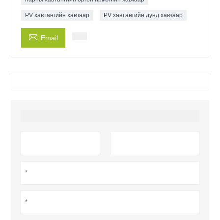
PV хавтангийн хавчаар
PV хавтангийн дунд хавчаар

Email