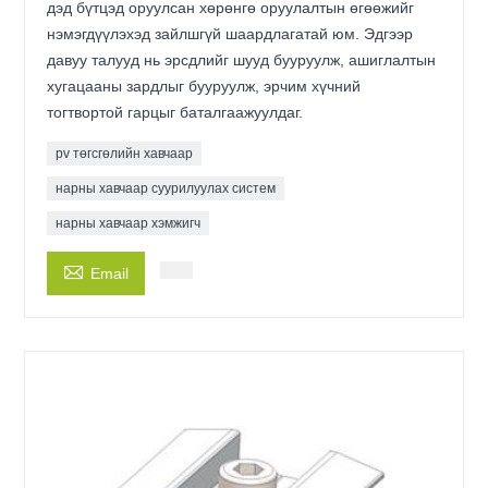
дэд бүтцэд оруулсан хөрөнгө оруулалтын өгөөжийг
нэмэгдүүлэхэд зайлшгүй шаардлагатай юм. Эдгээр
давуу талууд нь эрсдлийг шууд бууруулж, ашиглалтын
хугацааны зардлыг бууруулж, эрчим хүчний
тогтвортой гарцыг баталгаажуулдаг.
pv төгсгөлийн хавчаар
нарны хавчаар суурилуулах систем
нарны хавчаар хэмжигч

Email