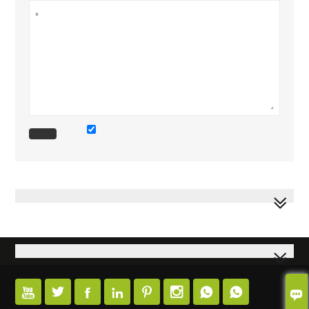








