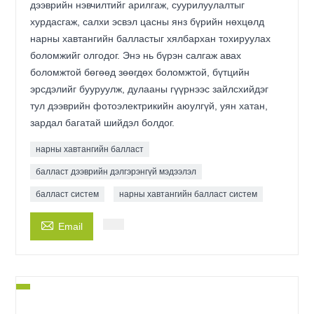
дээврийн нэвчилтийг арилгаж, суурилуулалтыг
хурдасгаж, салхи эсвэл цасны янз бүрийн нөхцөлд
нарны хавтангийн балластыг хялбархан тохируулах
боломжийг олгодог. Энэ нь бүрэн салгаж авах
боломжтой бөгөөд зөөгдөх боломжтой, бүтцийн
эрсдэлийг бууруулж, дулааны гүүрнээс зайлсхийдэг
тул дээврийн фотоэлектрикийн аюулгүй, уян хатан,
зардал багатай шийдэл болдог.
нарны хавтангийн балласт
балласт дээврийн дэлгэрэнгүй мэдээлэл
балласт систем
нарны хавтангийн балласт систем

Email