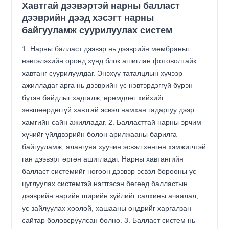
Хавтгай дээвэртэй нарны балласт
дээврийн дээд хэсэгт нарны
байгууламж суурилуулах систем
1. Нарны балласт дээвэр нь дээврийн мембраныг
нэвтэлэхийн оронд хүнд блок ашиглан фотоволтайк
хавтанг суурилуулдаг. Энэхүү таталцлын хүчээр
ажилладаг арга нь дээврийн ус нэвтэрдэггүй бүрэн
бүтэн байдлыг хадгалж, өрөмдлөг хийхийг
зөвшөөрдөггүй хавтгай эсвэл намхан гадаргуу дээр
хамгийн сайн ажилладаг. 2. Балласттай нарны эрчим
хүчийг үйлдвэрийн болон арилжааны барилга
байгууламж, ялангуяа хуучин эсвэл хөнгөн хэмжигчтэй
ган дээвэрт өргөн ашигладаг. Нарны хавтангийн
балласт системийг ногоон дээвэр эсвэл борооны ус
цуглуулах системтэй нэгтгэсэн бөгөөд балластын
дээврийн нарийн ширийн зүйлийг салхины ачаалал,
ус зайлуулах хоолой, хашааны өндрийг харгалзан
сайтар боловсруулсан болно. 3. Балласт систем нь