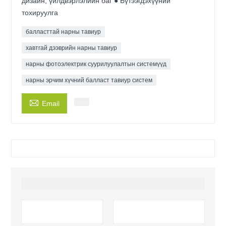
дизайн, үйлдвэрлэлийн баг ● Бүтээгдэхүүний
тохируулга
балласттай нарны тавиур
хавтгай дээврийн нарны тавиур
нарны фотоэлектрик суурилуулалтын системүүд
нарны эрчим хүчний балласт тавиур систем

Email