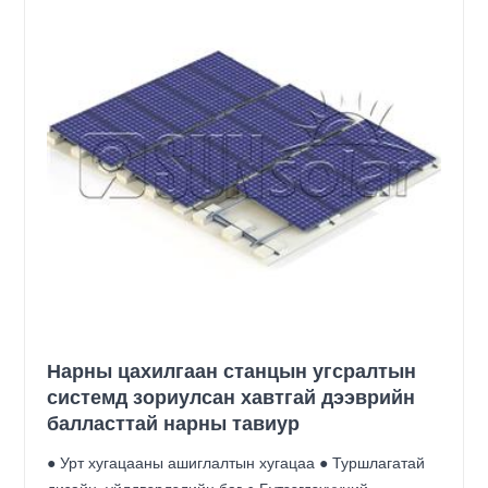
Нарны цахилгаан станцын угсралтын
системд зориулсан хавтгай дээврийн
балласттай нарны тавиур
● Урт хугацааны ашиглалтын хугацаа ● Туршлагатай