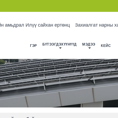
йн амьдрал Илүү сайхан ертөнц
Захиалгат нарны х
БҮТЭЭГДЭХҮҮНҮҮД
МЭДЭЭ
ГЭР
КЕЙС