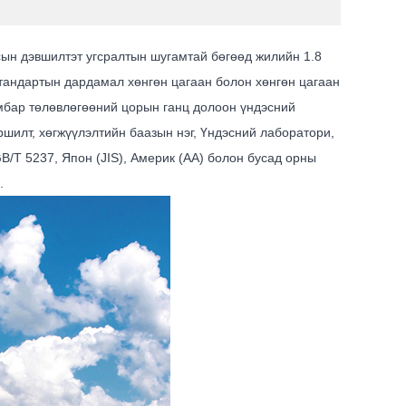
ын дэвшилтэт угсралтын шугамтай бөгөөд жилийн 1.8
тандартын дардамал хөнгөн цагаан болон хөнгөн цагаан
мбар төлөвлөгөөний цорын ганц долоон үндэсний
шилт, хөгжүүлэлтийн баазын нэг, Үндэсний лаборатори,
B/T 5237, Япон (JIS), Америк (AA) болон бусад орны
й.