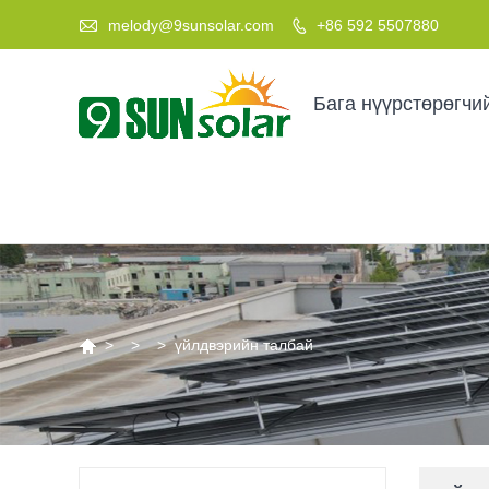

melody@9sunsolar.com
+86 592 5507880

Бага нүүрстөрөгчи

>
>
>
үйлдвэрийн талбай