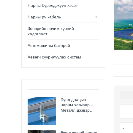
Нарны бүрэлдэхүүн хэсэг
+
Нарны pv кабель
Зөөврийн эрчим хүчний
хадгалалт
Автомашины батерей
Хөвөгч суурилуулах систем
Хүнд даацын
нарны хавчаар –
Металл дээвэр
болон төмөр замд
зориулсан
зэврэлтэнд
тэсвэртэй,
Өрөмдөхгүй хөнгөн