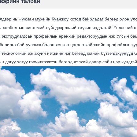
вэрийн талбай
лдвэр нь Фужиан мужийн Куанжоу хотод байрладаг бөгөөд олон улс
ы холболтын системийн үйлдвэрлэлийн хүчин чадалтай. Үндэсний с
 экструдлагдсан профайлын ерөнхий редакторуудын нэг, Улсын ба
 барилга байгууламж болон хөнгөн цагаан хайлшийн профайлын тур
 технологийн аж ахуйн нэгжийн нэг бөгөөд манай бүтээгдэхүүнүүд G
н дагуу хатуу гэрчилгээжсэн бөгөөд дэлхий даяар сайн нэр хүндтэ