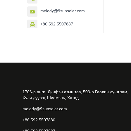
melody@9sunsolar.com

+86 592 5507887

1706-р анги, Динфэн азын төв, 503-р Гаолин дунд зам,
Хули дүүрэг, Шиамэнь, Хятад
melody@9sunsolar.com
+86 592 5507880
+86 592 5507887