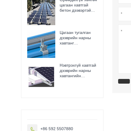
нэвтрэлтгүй, багаж
цагаан хавтгай
хэрэгсэл
бетон дээвэртэй
ашиглахгүйгээр
нарны суурь нь гэр
суурилуулах
болон арилжааны
боломжтой
зориулалттай
Цагаан тугалган
дээврийн нарны
хавтанг
суурилуулахад
зориулсан хамгийн
сайн босоо оёдлын
нарны хавчаар
Нэвтрэхгүй хавтгай
дээврийн нарны
хавтангийн
бэхэлгээний
хэрэгсэл Балласт
дээвэр
+86 592 5507880
