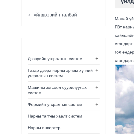
үйлд
үйлдвэрийн талбай

Манай үй
ГВт нарн
хайлшийн
стандарт
гол өндөр
+
Дээврийн угсралтын систем
стандарты
+
Газар дээрх нарны эрчим хүчний
угсралтын систем
+
Машины зогсоол суурилуулах
систем
+
Фермийн угсралтын систем
Нарны тагтны хаалт систем
Нарны инвертер