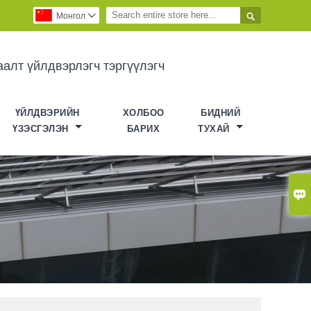

Монгол

аалт үйлдвэрлэгч тэргүүлэгч
ҮЙЛДВЭРИЙН
ХОЛБОО
БИДНИЙ
ҮЗЭСГЭЛЭН
БАРИХ
ТУХАЙ
