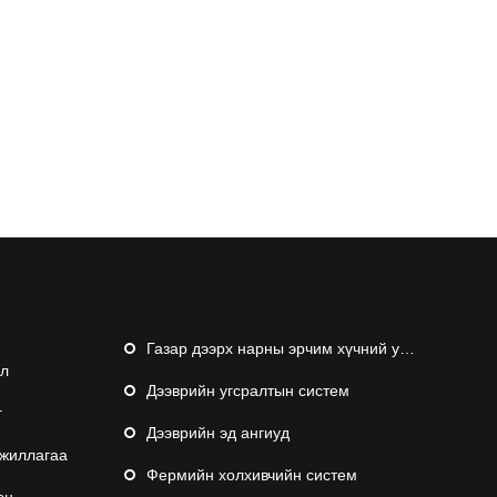
Газар дээрх нарны эрчим хүчний угсралтын систем
эл
Дээврийн угсралтын систем
г
Дээврийн эд ангиуд
ажиллагаа
Фермийн холхивчийн систем
эн