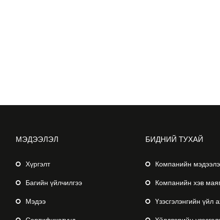
МЭДЭЭЛЭЛ
БИДНИЙ ТУХАЙ
Хүргэлт
Компанийн мэдээл
Багийн үйлчилгээ
Компанийн хэв мая
Мэдээ
Үзэсгэлэнгийн үйл 
Сертификатууд
Үйлдвэрийн үзэсгэл